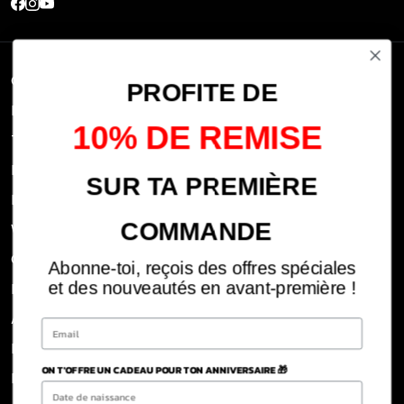
Quick links
PROFITE DE
Research
10% DE REMISE
Terms of use
FAQs
SUR TA PREMIÈRE
Privacy Policy
COMMANDE
Withdrawal rights
OFFICIAL DEALERS
Abonne-toi, reçois des offres spéciales
Legal notices
et des nouveautés en avant-première !
ABOUT US
REJOINS LA TEAM
ON T'OFFRE UN CADEAU POUR TON ANNIVERSAIRE 🎁
BLOG