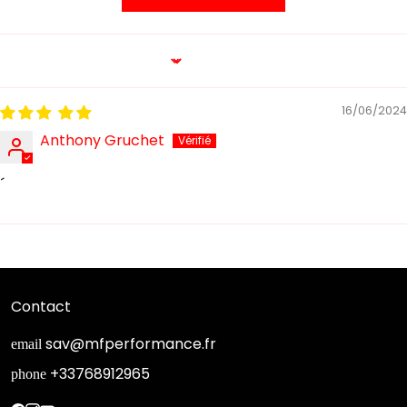
Sort by
16/06/2024
Anthony Gruchet
´
Contact
sav@mfperformance.fr
email
+33768912965
phone