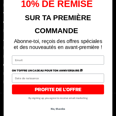
10% DE REMISE
Privacy Policy
Withdrawal rights
SUR TA PREMIÈRE
OFFICIAL DEALERS
COMMANDE
Legal notices
ABOUT US
Abonne-toi, reçois des offres spéciales
et des nouveautés en avant-première !
REJOINS LA TEAM
BLOG
CLICK AND COLLECT DOM
ON T'OFFRE UN CADEAU POUR TON ANNIVERSAIRE 🎁
POLITIQUE DE RETOUR ET REMBOURSEMENT
Refund Policy
PROFITE DE L'OFFRE
By signing up, you agree to receive email marketing
Copyright © 2026
MF PERFORMANCE
No, thanks
Payment