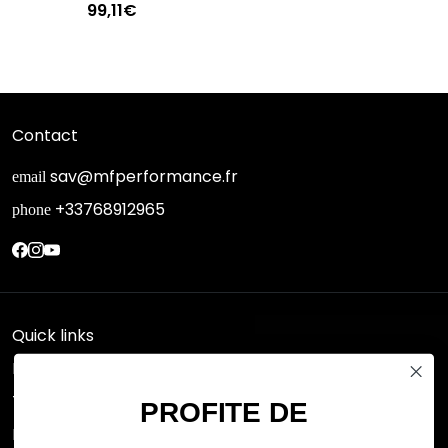
99,11€
Contact
sav@mfperformance.fr
email
+33768912965
phone
Quick links
Research
Terms of use
PROFITE DE
FAQs