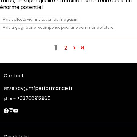
Turbo, de super qualité la turbine tourne toute seule un
énorme potentiel
Avis collecté via l'invitation du magasin
Avis a gagné une récompense pour une commande future
1
2
Contact
sav@mfperformance.fr
email
+33768912965
phone
Quick links