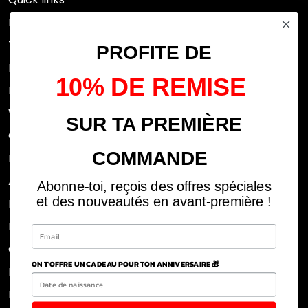
Research
Terms of use
PROFITE DE
FAQs
10% DE REMISE
Privacy Policy
Withdrawal rights
SUR TA PREMIÈRE
OFFICIAL DEALERS
COMMANDE
Legal notices
ABOUT US
Abonne-toi, reçois des offres spéciales
et des nouveautés en avant-première !
REJOINS LA TEAM
BLOG
CLICK AND COLLECT DOM
ON T'OFFRE UN CADEAU POUR TON ANNIVERSAIRE 🎁
POLITIQUE DE RETOUR ET REMBOURSEMENT
Refund Policy